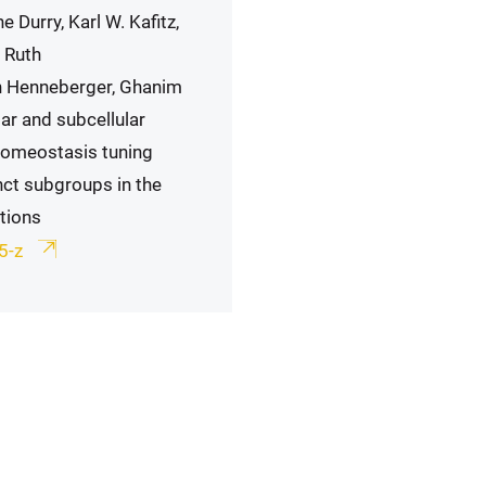
 Durry, Karl W. Kafitz,
 Ruth
n Henneberger, Ghanim
lar and subcellular
 homeostasis tuning
inct subgroups in the
tions
35-z