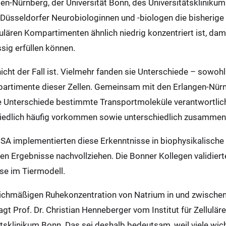
en-Nürnberg, der Universität Bonn, des Universitätsklinikum
e Düsseldorfer Neurobiologinnen und -biologen die bisherig
llulären Kompartimenten ähnlich niedrig konzentriert ist, dam
sig erfüllen können.
 nicht der Fall ist. Vielmehr fanden sie Unterschiede – sowoh
artimente dieser Zellen. Gemeinsam mit den Erlangen-Nürn
se Unterschiede bestimmte Transportmoleküle verantwortlich
hiedlich häufig vorkommen sowie unterschiedlich zusammen
SA implementierten diese Erkenntnisse in biophysikalisch
n Ergebnisse nachvollziehen. Die Bonner Kollegen validierte
e im Tiermodell.
ichmäßigen Ruhekonzentration von Natrium in und zwischen
 sagt Prof. Dr. Christian Henneberger vom Institut für Zellul
tsklinikum Bonn. Das sei deshalb bedeutsam, weil viele wic