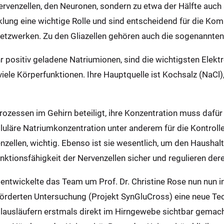
ervenzellen, den Neuronen, sondern zu etwa der Hälfte auch
cklung eine wichtige Rolle und sind entscheidend für die K
etzwerken. Zu den Gliazellen gehören auch die sogenannten 
 positiv geladene Natriumionen, sind die wichtigsten Elekt
viele Körperfunktionen. Ihre Hauptquelle ist Kochsalz (NaCl
rozessen im Gehirn beteiligt, ihre Konzentration muss dafür 
zelluläre Natriumkonzentration unter anderem für die Kontrol
zellen, wichtig. Ebenso ist sie wesentlich, um den Haushalt 
nktionsfähigkeit der Nervenzellen sicher und regulieren der
entwickelte das Team um Prof. Dr. Christine Rose nun nun i
derten Untersuchung (Projekt SynGluCross) eine neue Tech
ellausläufern erstmals direkt im Hirngewebe sichtbar gem