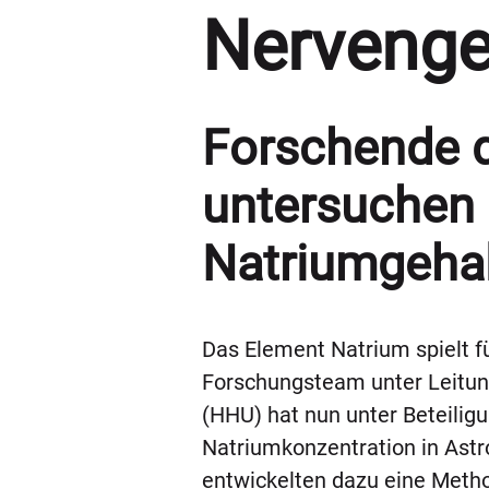
Nerveng
Forschende d
untersuchen 
Natriumgehal
Das Element Natrium spielt fü
Forschungsteam unter Leitung 
(HHU) hat nun unter Beteiligu
Natriumkonzentration in Astr
entwickelten dazu eine Metho