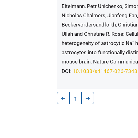
Eitelmann, Petr Unichenko, Simone
Nicholas Chalmers, Jianfeng Fan,
Beckervordersandforth, Christia
Ullah and Christine R. Rose; Cellu
heterogeneity of astrocytic Na⁺
astrocytes into functionally dist
mouse brain; Nature Communica
DOI:
10.1038/s41467-026-734